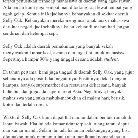
terjadi penusukan terhadap mahasiswa di daerah yang agak rawan.
Ada teman kami juga sempat mau ditodong saat lewat tempat yang
agak gelap. Semua ini kejadiannya kebanyakan di sekitar daerah
Selly Oak. Kebanyakan mereka mengincar anak-anak mahasiswa
dari luar negeri, jadi sebaiknya kalau keluar di malam hari jangan
sendirian dan ketempat sepi.
Selly Oak adalah daerah pemukiman yang banyak sekali
menyewakan kamar kost, asrama dan juga flat untuk mahasiswa.
Sepertinya hampir 90% yang tinggal di sana adalah
student
.
Di tahun pertama, kami juga tinggal di daerah Selly Oak, yang jujur
sebenarnya ada positif dan negatifnya. Positifnya; dekat dengan
kampus, banyak supermarket dan restaurant dekat sana, banyak
halte bus dan juga ada supermarket Asia. Negatifnya; banyak
mahasiswa yang suka mabuk-mabukkan di malam hari, berisik,
kotor dan terlalu ramai.
Waktu di Selly Oak kami dapat flat namun dalam bentuk rumah di
lantai bawah. Flat ini ada kamar tidur terpisah, ruang tamu, dapur
dan kamar mandi. Selain itu, ada halaman belakangnya yang bisa
digunakan untuk menjemur baju atau menikmati pemandangan.