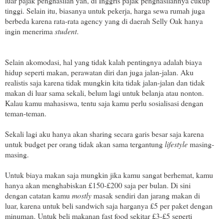
luar pajak penghasilan yah, di Inggris pajak penghasilannya cukup
tinggi. Selain itu, biasanya untuk pekerja, harga sewa rumah juga
berbeda karena rata-rata agency yang di daerah Selly Oak hanya
ingin menerima
student
.
Selain akomodasi, hal yang tidak kalah pentingnya adalah biaya
hidup seperti makan, perawatan diri dan juga jalan-jalan. Aku
realistis saja karena tidak mungkin kita tidak jalan-jalan dan tidak
makan di luar sama sekali, belum lagi untuk belanja atau nonton.
Kalau kamu mahasiswa, tentu saja kamu perlu sosialisasi dengan
teman-teman.
Sekali lagi aku hanya akan sharing secara garis besar saja karena
untuk budget per orang tidak akan sama tergantung
lifestyle
masing-
masing.
Untuk biaya makan saja mungkin jika kamu sangat berhemat, kamu
hanya akan menghabiskan £150-£200 saja per bulan. Di sini
dengan catatan kamu
mostly
masak sendiri dan jarang makan di
luar, karena untuk beli sandwich saja harganya £5 per paket dengan
minuman. Untuk beli makanan fast food sekitar £3-£5 seperti