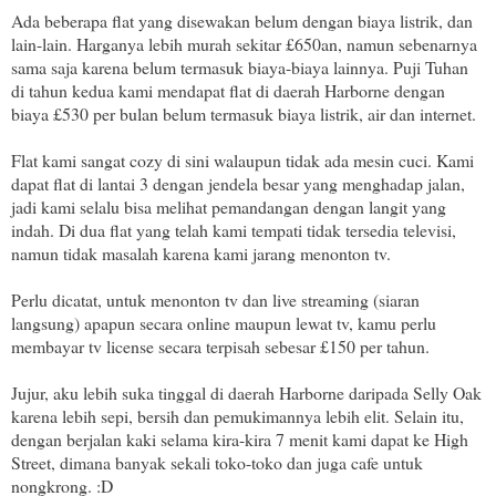
Ada beberapa flat yang disewakan belum dengan biaya listrik, dan
lain-lain. Harganya lebih murah sekitar £650an, namun sebenarnya
sama saja karena belum termasuk biaya-biaya lainnya. Puji Tuhan
di tahun kedua kami mendapat flat di daerah Harborne dengan
biaya £530 per bulan belum termasuk biaya listrik, air dan internet.
Flat kami sangat cozy di sini walaupun tidak ada mesin cuci. Kami
dapat flat di lantai 3 dengan jendela besar yang menghadap jalan,
jadi kami selalu bisa melihat pemandangan dengan langit yang
indah. Di dua flat yang telah kami tempati tidak tersedia televisi,
namun tidak masalah karena kami jarang menonton tv.
Perlu dicatat, untuk menonton tv dan live streaming (siaran
langsung) apapun secara online maupun lewat tv, kamu perlu
membayar tv license secara terpisah sebesar £150 per tahun.
Jujur, aku lebih suka tinggal di daerah Harborne daripada Selly Oak
karena lebih sepi, bersih dan pemukimannya lebih elit. Selain itu,
dengan berjalan kaki selama kira-kira 7 menit kami dapat ke High
Street, dimana banyak sekali toko-toko dan juga cafe untuk
nongkrong. :D