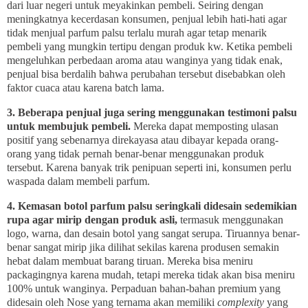
dari luar negeri untuk meyakinkan pembeli. Seiring dengan
meningkatnya kecerdasan konsumen, penjual lebih hati-hati agar
tidak menjual parfum palsu terlalu murah agar tetap menarik
pembeli yang mungkin tertipu dengan produk kw. Ketika pembeli
mengeluhkan perbedaan aroma atau wanginya yang tidak enak,
penjual bisa berdalih bahwa perubahan tersebut disebabkan oleh
faktor cuaca atau karena batch lama.
3. Beberapa penjual juga sering menggunakan testimoni palsu
untuk membujuk pembeli.
Mereka dapat memposting ulasan
positif yang sebenarnya direkayasa atau dibayar kepada orang-
orang yang tidak pernah benar-benar menggunakan produk
tersebut. Karena banyak trik penipuan seperti ini, konsumen perlu
waspada dalam membeli parfum.
4. Kemasan botol parfum palsu seringkali didesain sedemikian
rupa agar mirip dengan produk asli,
termasuk menggunakan
logo, warna, dan desain botol yang sangat serupa. Tiruannya benar-
benar sangat mirip jika dilihat sekilas karena produsen semakin
hebat dalam membuat barang tiruan. Mereka bisa meniru
packagingnya karena mudah, tetapi mereka tidak akan bisa meniru
100% untuk wanginya. Perpaduan bahan-bahan premium yang
didesain oleh Nose yang ternama akan memiliki
complexity
yang