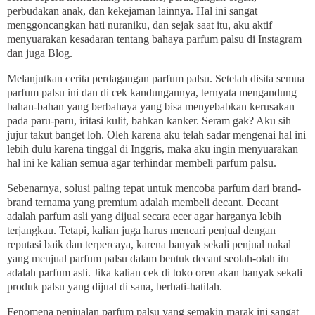
perbudakan anak, dan kekejaman lainnya. Hal ini sangat
menggoncangkan hati nuraniku, dan sejak saat itu, aku aktif
menyuarakan kesadaran tentang bahaya parfum palsu di Instagram
dan juga Blog.
Melanjutkan cerita perdagangan parfum palsu. Setelah disita semua
parfum palsu ini dan di cek kandungannya, ternyata mengandung
bahan-bahan yang berbahaya yang bisa menyebabkan kerusakan
pada paru-paru, iritasi kulit, bahkan kanker. Seram gak? Aku sih
jujur takut banget loh. Oleh karena aku telah sadar mengenai hal ini
lebih dulu karena tinggal di Inggris, maka aku ingin menyuarakan
hal ini ke kalian semua agar terhindar membeli parfum palsu.
Sebenarnya, solusi paling tepat untuk mencoba parfum dari brand-
brand ternama yang premium adalah membeli decant. Decant
adalah parfum asli yang dijual secara ecer agar harganya lebih
terjangkau. Tetapi, kalian juga harus mencari penjual dengan
reputasi baik dan terpercaya, karena banyak sekali penjual nakal
yang menjual parfum palsu dalam bentuk decant seolah-olah itu
adalah parfum asli. Jika kalian cek di toko oren akan banyak sekali
produk palsu yang dijual di sana, berhati-hatilah.
Fenomena penjualan parfum palsu yang semakin marak ini sangat