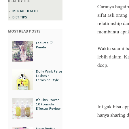
HEALTHY LIFE
Caranya bagaim
MENTAL HEALTH
sifat asli oran
DIET TIPS
relationship d
membantu apaka
MOST READ POSTS
Laduree ♡
Waktu suami ba
Panda
lebih dalam. K
deep.
Dolly Wink False
Lashes 4
Feminine Style
It's Skin Power
10 Formula
Ini gak bisa ap
Effector Review
hanya sharing d
Liese Prettia