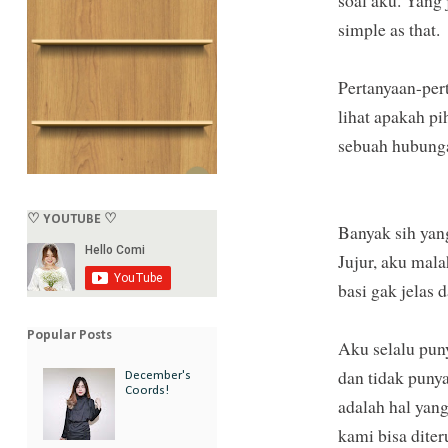
soal aku. Yang 
simple as that.
Pertanyaan-per
lihat apakah p
sebuah hubungan
♡ YOUTUBE ♡
Banyak sih yang
Jujur, aku mal
basi gak jelas
Popular Posts
Aku selalu pun
dan tidak puny
December's
Coords!
adalah hal yang
kami bisa dite