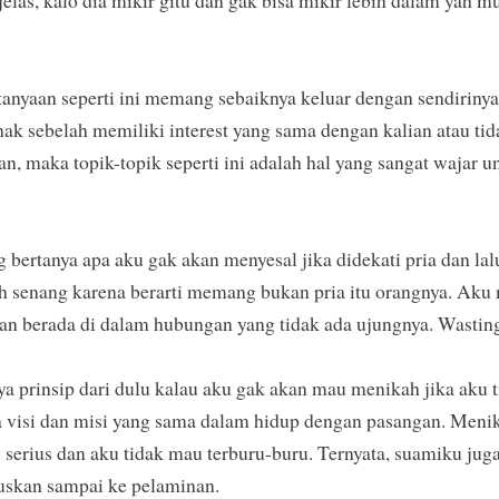
jelas, kalo dia mikir gitu dan gak bisa mikir lebih dalam yah 
tanyaan seperti ini memang sebaiknya keluar dengan sendirinya
ihak sebelah memiliki interest yang sama dengan kalian atau t
, maka topik-topik seperti ini adalah hal yang sangat wajar u
 bertanya apa aku gak akan menyesal jika didekati pria dan lalu 
ah senang karena berarti memang bukan pria itu orangnya. Ak
 dan berada di dalam hubungan yang tidak ada ujungnya. Wastin
ya prinsip dari dulu kalau aku gak akan mau menikah jika aku 
a visi dan misi yang sama dalam hidup dengan pasangan. Menik
 serius dan aku tidak mau terburu-buru. Ternyata, suamiku juga
ruskan sampai ke pelaminan.