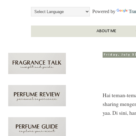
Powered by
Tra
ABOUT ME
Friday, July 3
Hai teman-tema
sharing mengena
yaa. Di sini, h