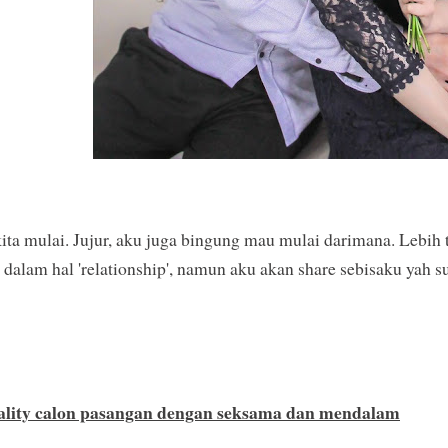
ita mulai. Jujur, aku juga bingung mau mulai darimana. Lebih 
dalam hal 'relationship', namun aku akan share sebisaku yah 
ality calon pasangan dengan seksama dan mendalam