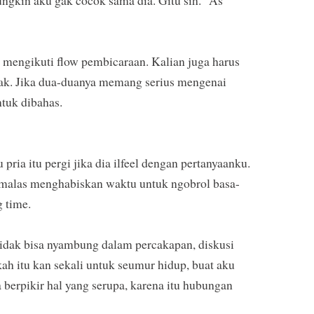
mungkin aku gak cocok sama dia. Gitu sih." As
 mengikuti flow pembicaraan. Kalian juga harus
idak. Jika dua-duanya memang serius mengenai
ntuk dibahas.
pria itu pergi jika dia ilfeel dengan pertanyaanku.
u malas menghabiskan waktu untuk ngobrol basa-
g time.
tidak bisa nyambung dalam percakapan, diskusi
ah itu kan sekali untuk seumur hidup, buat aku
 berpikir hal yang serupa, karena itu hubungan