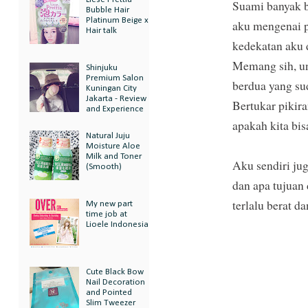
Suami banyak b
Bubble Hair
Platinum Beige x
aku mengenai p
Hair talk
kedekatan aku 
Memang sih, un
Shinjuku
Premium Salon
berdua yang su
Kuningan City
Jakarta - Review
Bertukar pikir
and Experience
apakah kita bis
Natural Juju
Moisture Aloe
Milk and Toner
Aku sendiri ju
(Smooth)
dan apa tujuan
terlalu berat d
My new part
time job at
Lioele Indonesia
Cute Black Bow
Nail Decoration
and Pointed
Slim Tweezer