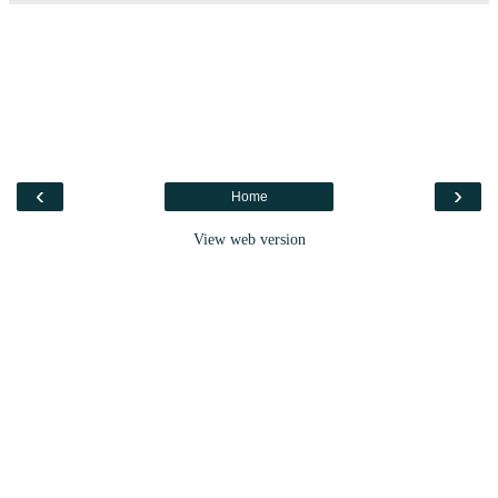
‹
›
Home
View web version