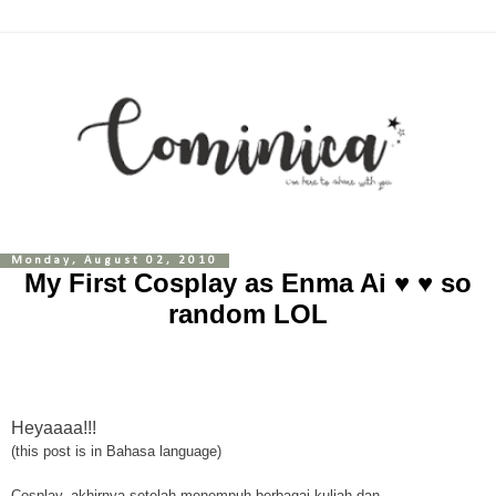
Monday, August 02, 2010
My First Cosplay as Enma Ai ♥ ♥ so
random LOL
Heyaaaa!!!
(this post is in Bahasa language)
Cosplay, akhirnya setelah menempuh berbagai kuliah dan