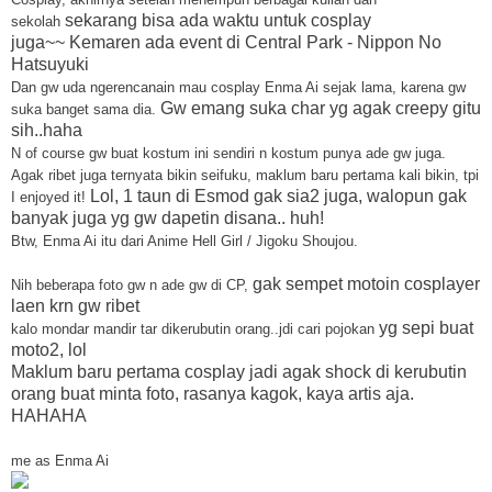
sekarang bisa ada waktu untuk cosplay
sekolah
juga~~
Kemaren ada event di Central Park - Nippon No
Hatsuyuki
Dan gw uda ngerencanain mau cosplay Enma Ai sejak lama, karena gw
Gw emang suka char yg agak creepy gitu
suka banget sama dia.
sih..haha
N of course gw buat kostum ini sendiri n kostum punya ade gw juga.
Agak ribet juga ternyata bikin seifuku, maklum baru pertama kali bikin, tpi
Lol, 1 taun di Esmod gak sia2 juga, walopun gak
I enjoyed it!
banyak juga yg gw dapetin
disana.. huh!
Btw, Enma Ai itu dari Anime Hell Girl / Jigoku Shoujou.
gak sempet motoin cosplayer
Nih beberapa foto gw n ade gw di CP,
laen krn gw ribet
yg sepi buat
kalo mondar mandir tar dikerubutin orang..jdi cari pojokan
moto2, lol
Maklum baru pertama cosplay jadi agak shock di kerubutin
orang buat minta foto, rasanya kagok, kaya artis aja.
HAHAHA
me as Enma Ai